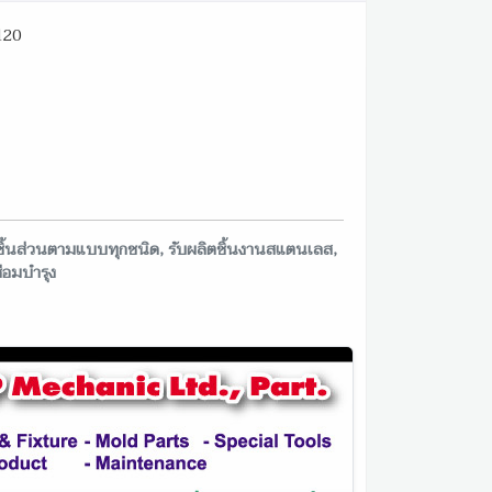
120
ึงชิ้นส่วนตามแบบทุกชนิด, รับผลิตชิ้นงานสแตนเลส,
่อมบำรุง