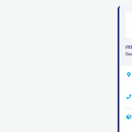
สย
Sia