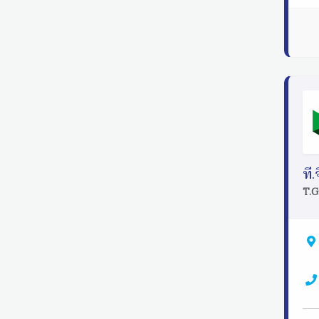
ที
T.G