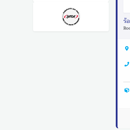
ร้
Roc