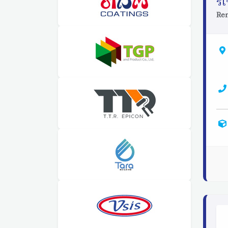
รี
Ren